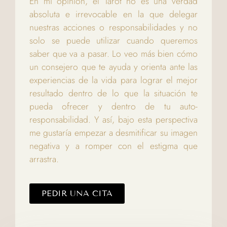
En mi opinión, el Tarot no es una verdad
absoluta e irrevocable en la que delegar
nuestras acciones o responsabilidades y no
solo se puede utilizar cuando queremos
saber que va a pasar. Lo veo más bien cómo
un consejero que te ayuda y orienta ante las
experiencias de la vida para lograr el mejor
resultado dentro de lo que la situación te
pueda ofrecer y dentro de tu auto-
responsabilidad. Y así, bajo esta perspectiva
me gustaría empezar a desmitificar su imagen
negativa y a romper con el estigma que
arrastra.
PEDIR UNA CITA