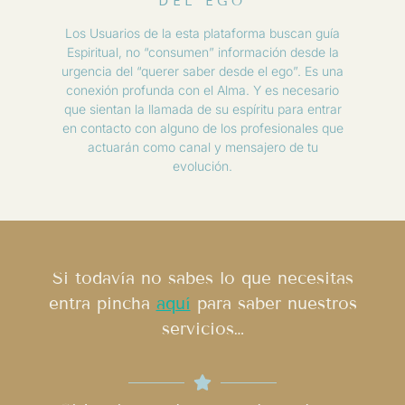
DEL EGO
Los Usuarios de la esta plataforma buscan guía
Espiritual, no “consumen” información desde la
urgencia del “querer saber desde el ego”. Es una
conexión profunda con el Alma. Y es necesario
que sientan la llamada de su espíritu para entrar
en contacto con alguno de los profesionales que
actuarán como canal y mensajero de tu
evolución.
Si todavía no sabes lo que necesitas
entra pincha
aquí
para saber nuestros
servicios…