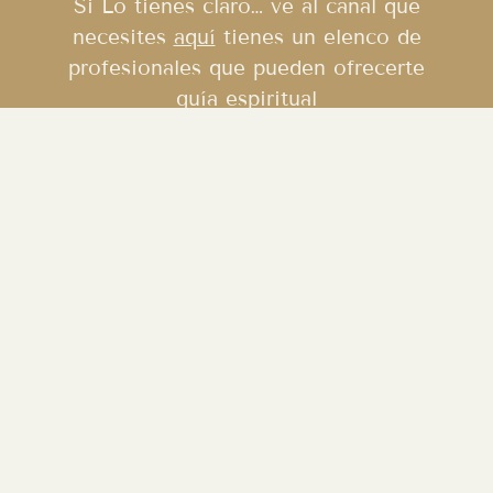
Si Lo tienes claro… ve al canal que
necesites
aquí
tienes un elenco de
profesionales que pueden ofrecerte
guía espiritual
IMAGINA
PODER:
• Conocer el estado de tus seres queridos.
• Aliviar el dolor de TU corazón roto.
• Atraer abundancia a tu vida.
• Tomar decisiones que impulsen tu crecimiento personal.